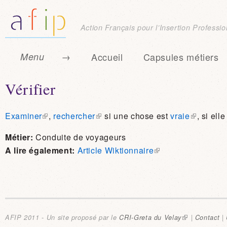
Action Français pour l’Insertion Professio
Menu →
Accueil
Capsules métiers
Menu principal
Vérifier
Examiner
(link is external)
,
rechercher
(link is external)
si une chose est
vraie
(link is e
, si ell
Métier:
Conduite de voyageurs
A lire également:
Article Wiktionnaire
(link is external)
AFIP 2011 - Un site proposé par le
CRI-Greta du Velay
(link is externa
|
Contact
|